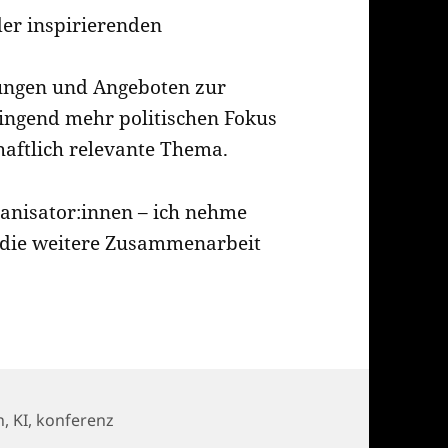
er inspirierenden
sungen und Angeboten zur
ingend mehr politischen Fokus
chaftlich relevante Thema.
anisator:innen – ich nehme
f die weitere Zusammenarbeit
n
,
KI
,
konferenz
e Inklusion im Alter – gemeinsam Zukunft gestalten