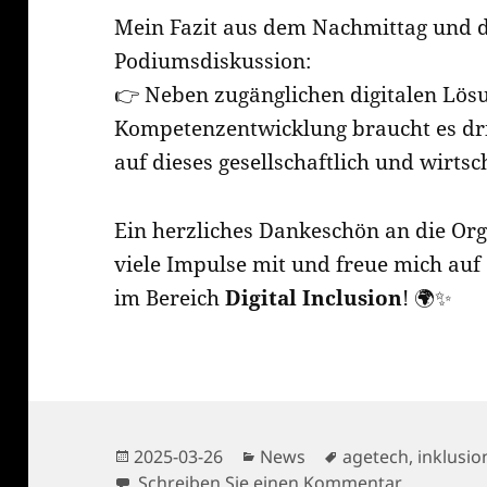
Mein Fazit aus dem Nachmittag und d
Podiumsdiskussion:
👉 Neben zugänglichen digitalen Lö
Kompetenzentwicklung braucht es dr
auf dieses gesellschaftlich und wirts
Ein herzliches Dankeschön an die Org
viele Impulse mit und freue mich au
im Bereich
Digital Inclusion
! 🌍✨
Veröffentlicht
Kategorien
Tags
2025-03-26
News
agetech
,
inklusio
am
zu Digital
Schreiben Sie einen Kommentar