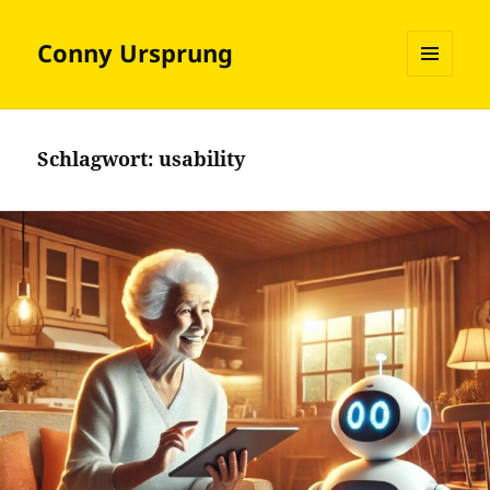
Conny Ursprung
MENÜ
UND
WIDGETS
Schlagwort:
usability